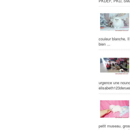
PKDEF, PKD, SMA
couleur blanche, I
bien ...
urgence une nounou
elisabeth123deru
petit museau, gro