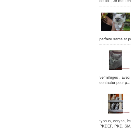
de poil, Je me tie
parfaite santé et p
vermifuges , avec 
contacter pour p...
typhus, coryza, l
PKDEF, PKD, SMA