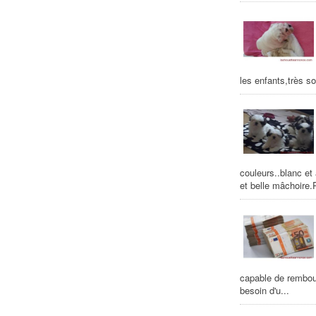
les enfants,très s
couleurs..blanc et
et belle mâchoire.
capable de rembour
besoin d'u...