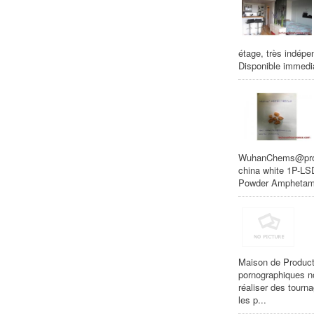
étage, très indépe
Disponible immedi
WuhanChems@proto
china white 1P-L
Powder Amphetami
Maison de Product
pornographiques n
réaliser des tourn
les p...