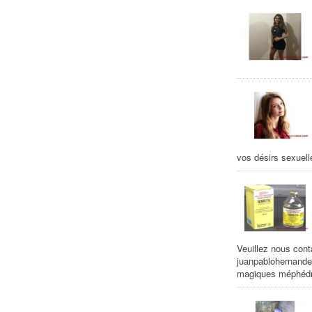
vos désirs sexuelle
Veuillez nous cont
juanpablohernand
magiques méphédr