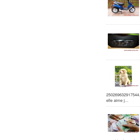
250269632917544. el
elle aime j...