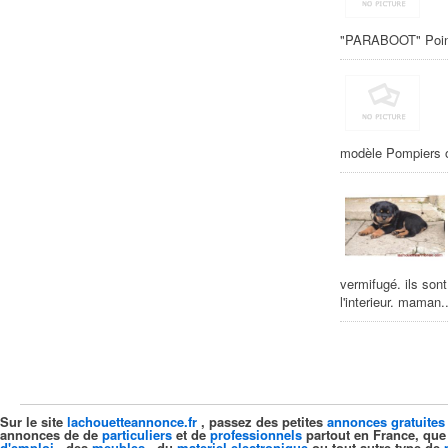
"PARABOOT" Pointu
modèle Pompiers o
vermifugé. ils sont
l'interieur. maman..
Sur le site
lachouetteannonce.fr
, passez des petites
annonces gratuites
annonces de de
particuliers
et de
professionnels
partout en France, que
d'emploi
, des
meubles
, du
materiel electronique
ou tout autre type de