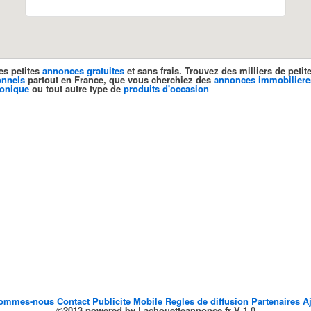
es petites
annonces gratuites
et sans frais. Trouvez des milliers de pet
onnels
partout en France, que vous cherchiez des
annonces immobiliere
ronique
ou tout autre type de
produits d'occasion
sommes-nous
Contact
Publicite
Mobile
Regles de diffusion
Partenaires
A
©2013 powered by Lachouetteannonce.fr V 1.0