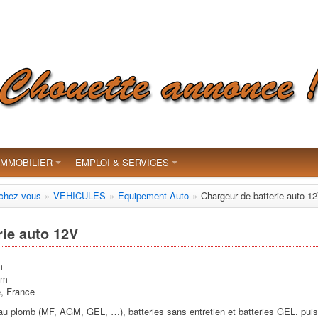
IMMOBILIER
EMPLOI & SERVICES
 chez vous
»
VEHICULES
»
Equipement Auto
»
Chargeur de batterie auto 1
rie auto 12V
m
am
, France
 au plomb (MF, AGM, GEL, …), batteries sans entretien et batteries GEL. pui