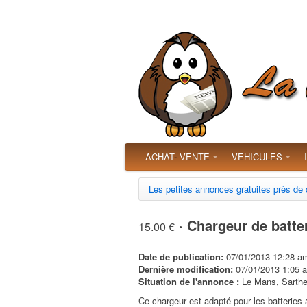
ACHAT- VENTE
VEHICULES
Les petites annonces gratuites près de
· Chargeur de batte
15.00 €
Date de publication:
07/01/2013 12:28 a
Dernière modification:
07/01/2013 1:05 
Situation de l'annonce :
Le Mans, Sarthe
Ce chargeur est adapté pour les batteries