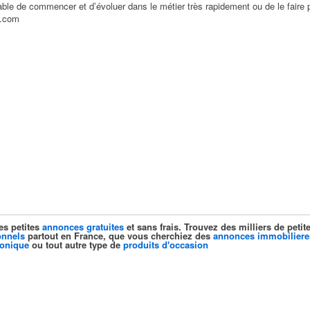
able de commencer et d’évoluer dans le métier très rapidement ou de le faire 
l.com
es petites
annonces gratuites
et sans frais. Trouvez des milliers de pet
onnels
partout en France, que vous cherchiez des
annonces immobiliere
ronique
ou tout autre type de
produits d'occasion