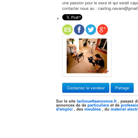
une passion pour le sexe et qui serait cap
contacter nous au : casting.navaro@gmai
Contactez le vendeur
Partage
Sur le site
lachouetteannonce.fr
, passez d
annonces de de
particuliers
et de
professi
d'emploi
, des
meubles
, du
materiel elect