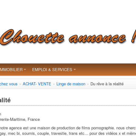
IMMOBILIER
EMPLOI & SERVICES
 chez vous
»
ACHAT- VENTE
»
Linge de maison
»
Du rêve à la réalité
lité
m
rente-Maritime, France
notre agence est une maison de production de films pornographie. nous cherc
 gay, mec bi, soumis, couple, travestie, trans etc… pour des vidéos x et mê