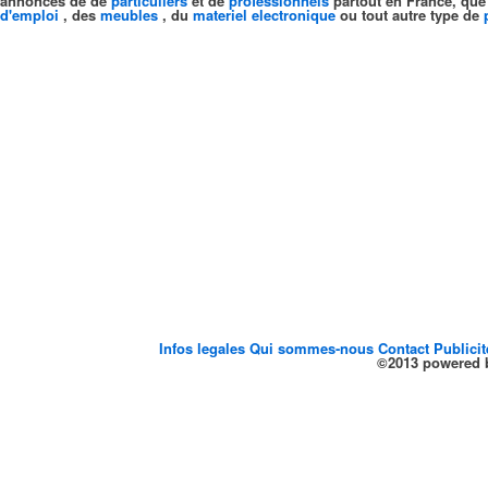
annonces de de
particuliers
et de
professionnels
partout en France, que
d'emploi
, des
meubles
, du
materiel electronique
ou tout autre type de
Infos legales
Qui sommes-nous
Contact
Publici
©2013 powered b