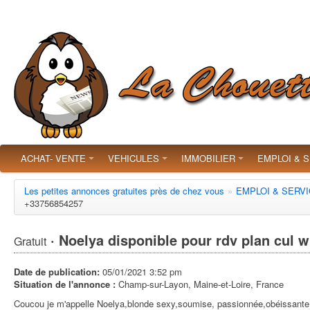
ACHAT- VENTE
VEHICULES
IMMOBILIER
EMPLOI & 
Les petites annonces gratuites près de chez vous
»
EMPLOI & SERV
+33756854257
· Noelya disponible pour rdv plan cul 
Gratuit
Date de publication:
05/01/2021 3:52 pm
Situation de l'annonce :
Champ-sur-Layon, Maine-et-Loire, France
Coucou je m'appelle Noelya,blonde sexy,soumise, passionnée,obéissante et