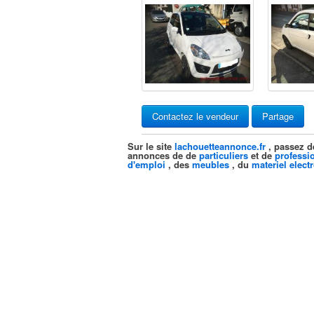
Contactez le vendeur
Partage
Sur le site
lachouetteannonce.fr
, passez d
annonces de de
particuliers
et de
professi
d'emploi
, des
meubles
, du
materiel elect