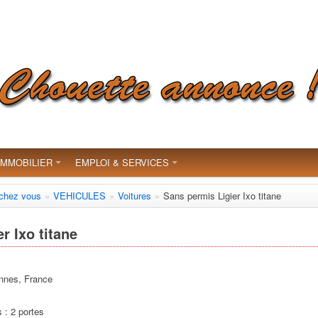
IMMOBILIER
EMPLOI & SERVICES
 chez vous
»
VEHICULES
»
Voitures
»
Sans permis Ligier Ixo titane
r Ixo titane
nnes, France
1
 : 2 portes