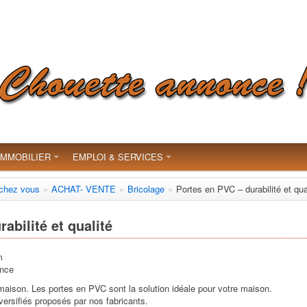
IMMOBILIER
EMPLOI & SERVICES
 chez vous
»
ACHAT- VENTE
»
Bricolage
»
Portes en PVC – durabilité et qua
abilité et qualité
m
ance
 maison. Les portes en PVC sont la solution idéale pour votre maison.
versifiés proposés par nos fabricants.