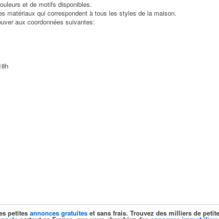
uleurs et de motifs disponibles.
s matériaux qui correspondent à tous les styles de la maison.
rouver aux coordonnées suivantes:
18h
es petites
annonces gratuites
et sans frais. Trouvez des milliers de pet