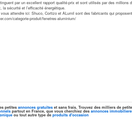
tinguent par un excellent rapport qualité-prix et sont utilisés par des million
 la sécurité et l’efficacité énergétique.
ous attendre ici: Shuco, Cortizo et ALumil sont des fabricants qui proposent
ter.com/categorie-produit/fenetres-aluminium/
es petites
annonces gratuites
et sans frais. Trouvez des milliers de pet
onnels
partout en France, que vous cherchiez des
annonces immobiliere
ronique
ou tout autre type de
produits d'occasion