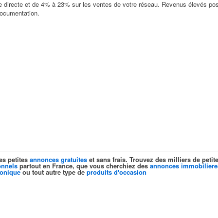
 directe et de 4% à 23% sur les ventes de votre réseau. Revenus élevés poss
documentation.
es petites
annonces gratuites
et sans frais. Trouvez des milliers de pet
onnels
partout en France, que vous cherchiez des
annonces immobiliere
ronique
ou tout autre type de
produits d'occasion