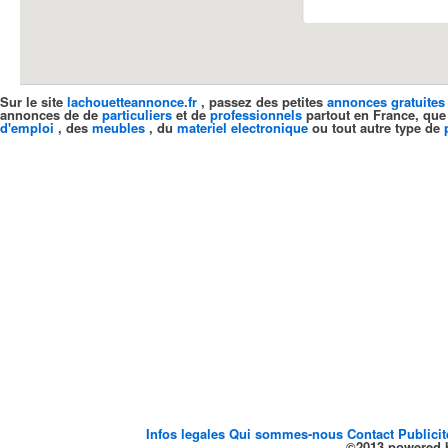
Sur le site
lachouetteannonce.fr
, passez des petites
annonces gratuites
annonces de de
particuliers
et de
professionnels
partout en France, que
d'emploi
, des
meubles
, du
materiel electronique
ou tout autre type de
Infos legales
Qui sommes-nous
Contact
Publici
©2013 powered b