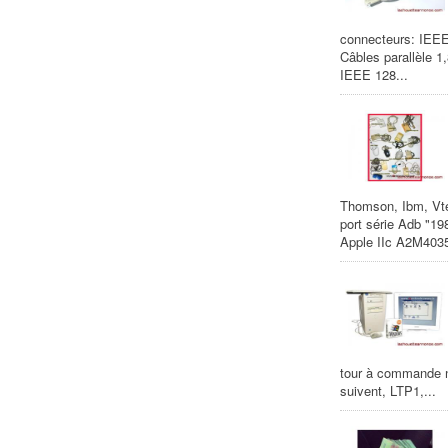
connecteurs: IEE
Câbles parallèle 
IEEE 128...
Thomson, Ibm, Vte
port série Adb "1
Apple IIc A2M4035
tour à commande nu
suivent, LTP1,...