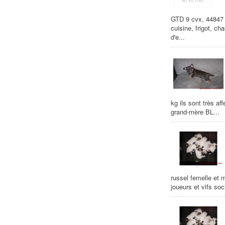
GTD 9 cvx, 44847 k
cuisine, frigot, ch
d'e...
kg ils sont très a
grand-mère BL...
russel femelle et 
joueurs et vifs so