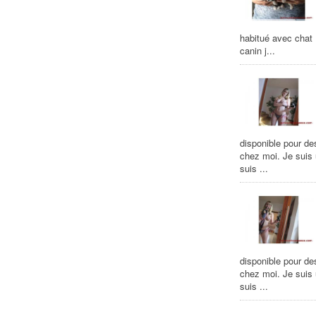
habitué avec chat ,
canin j...
disponible pour de
chez moi. Je suis
suis ...
disponible pour de
chez moi. Je suis
suis ...