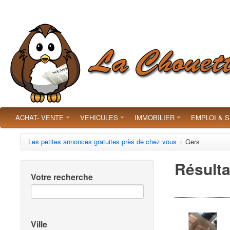
ACHAT- VENTE
VEHICULES
IMMOBILIER
EMPLOI & 
Les petites annonces gratuites près de chez vous
»
Gers
Résulta
Votre recherche
Ville