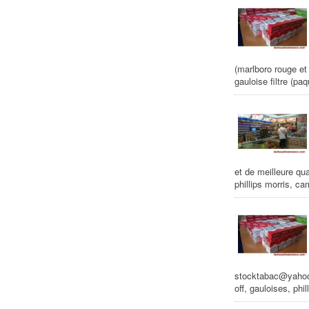
(marlboro rouge et 
gauloise filtre (p
et de meilleure qua
phillips morris, ca
stocktabac@yahoo.f
off, gauloises, phi