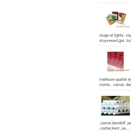
rouge et lights, vo
stuyvesant,jps ,luc
meilleure qualité t
morris , camel, de
,camel,davidoff, pe
,cartier,kent ,sa...