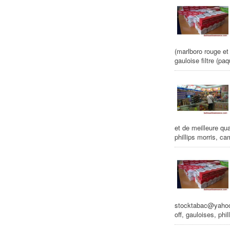
(marlboro rouge et 
gauloise filtre (p
et de meilleure qua
phillips morris, ca
stocktabac@yahoo.f
off, gauloises, phi