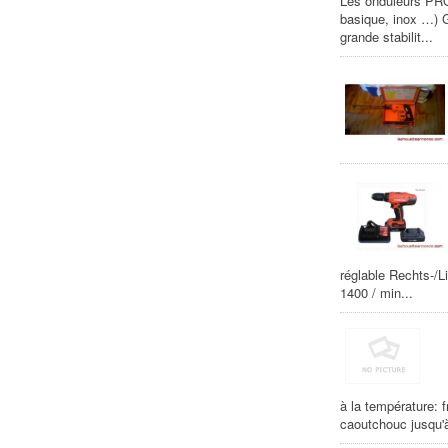
Les onduleurs PROA
basique, inox …) G
grande stabilit...
réglable Rechts-/Li
1400 / min...
à la température: 
caoutchouc jusqu'à