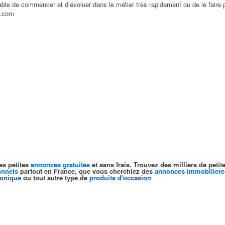
able de commencer et d’évoluer dans le métier très rapidement ou de le faire 
l.com
es petites
annonces gratuites
et sans frais. Trouvez des milliers de pet
onnels
partout en France, que vous cherchiez des
annonces immobiliere
ronique
ou tout autre type de
produits d'occasion