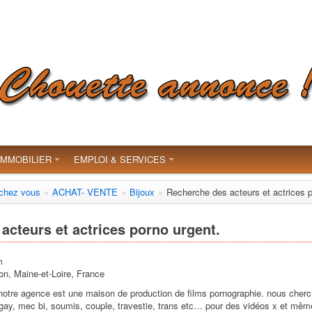
IMMOBILIER
EMPLOI & SERVICES
 chez vous
»
ACHAT- VENTE
»
Bijoux
»
Recherche des acteurs et actrices p
acteurs et actrices porno urgent.
m
n, Maine-et-Loire, France
notre agence est une maison de production de films pornographie. nous cherc
 gay, mec bi, soumis, couple, travestie, trans etc… pour des vidéos x et mê