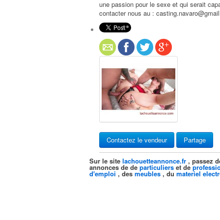
une passion pour le sexe et qui serait cap
contacter nous au : casting.navaro@gmai
Contactez le vendeur
Partage
Sur le site
lachouetteannonce.fr
, passez d
annonces de de
particuliers
et de
professi
d'emploi
, des
meubles
, du
materiel elect