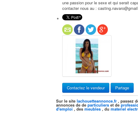
une passion pour le sexe et qui serait cap
contacter nous au : casting.navaro@gmai
Contactez le vendeur
Partage
Sur le site
lachouetteannonce.fr
, passez d
annonces de de
particuliers
et de
professi
d'emploi
, des
meubles
, du
materiel elect