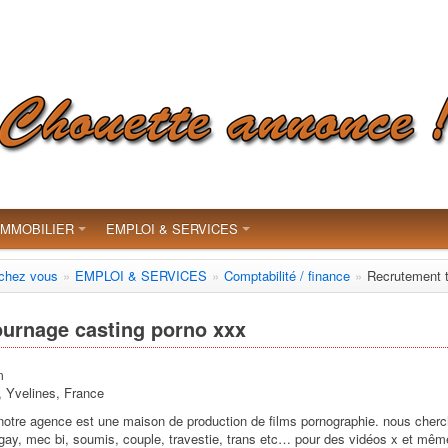
IMMOBILIER
EMPLOI & SERVICES
 chez vous
»
EMPLOI & SERVICES
»
Comptabilité / finance
»
Recrutement t
ournage casting porno xxx
m
 Yvelines, France
notre agence est une maison de production de films pornographie. nous cherc
 gay, mec bi, soumis, couple, travestie, trans etc… pour des vidéos x et mê