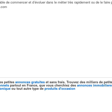
able de commencer et d’évoluer dans le métier très rapidement ou de le faire 
l.com
es petites
annonces gratuites
et sans frais. Trouvez des milliers de pet
onnels
partout en France, que vous cherchiez des
annonces immobiliere
ronique
ou tout autre type de
produits d'occasion