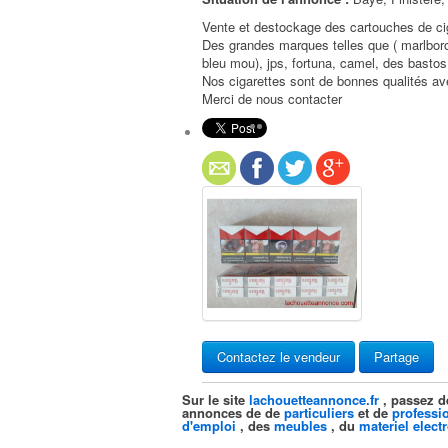
Vente et destockage des cartouches de cig
Des grandes marques telles que ( marlboro r
bleu mou), jps, fortuna, camel, des bastos
Nos cigarettes sont de bonnes qualités av
Merci de nous contacter
Contactez le vendeur
Partage
Sur le site
lachouetteannonce.fr
, passez d
annonces de de
particuliers
et de
professi
d'emploi
, des
meubles
, du
materiel elect