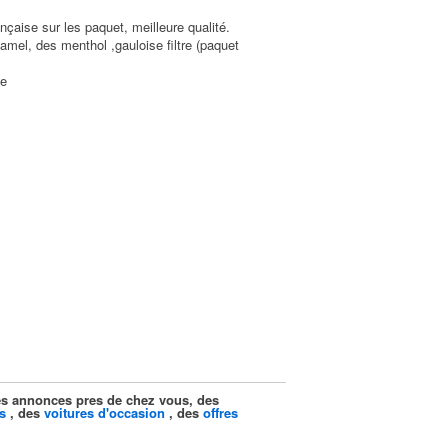
aise sur les paquet, meilleure qualité.
camel, des menthol ,gauloise filtre (paquet
de
ites annonces pres de chez vous, des
s
, des
voitures d'occasion
, des
offres