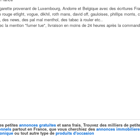
arette provenant de Luxembourg, Andorre et Belgique avec des écritures Franç
ouge etlight, vogue, dikhil, roth mans, david off, gauloises, phillips morris, 
, des news, des pal mal menthol, des tabac à rouler etc..
ec la mention "fumer tue", livraison en moins de 24 heures après la comman
es petites
annonces gratuites
et sans frais. Trouvez des milliers de pet
onnels
partout en France, que vous cherchiez des
annonces immobiliere
ronique
ou tout autre type de
produits d'occasion