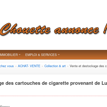
IMMOBILIER
EMPLOI & SERVICES
 chez vous
»
ACHAT- VENTE
»
Collection & art
»
Vente et destockage des c
ge des cartouches de cigarette provenant de L
 France