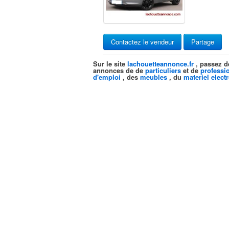
Contactez le vendeur
Partage
Sur le site
lachouetteannonce.fr
, passez d
annonces de de
particuliers
et de
professi
d'emploi
, des
meubles
, du
materiel elect