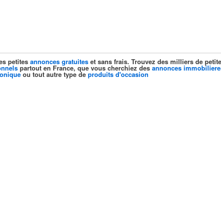
es petites
annonces gratuites
et sans frais. Trouvez des milliers de pet
onnels
partout en France, que vous cherchiez des
annonces immobiliere
ronique
ou tout autre type de
produits d'occasion