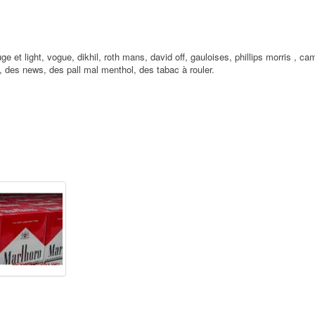
ge et light, vogue, dikhil, roth mans, david off, gauloises, phillips morris , ca
, des news, des pall mal menthol, des tabac à rouler.