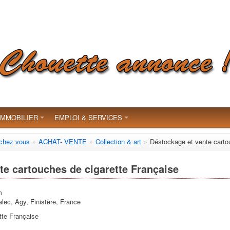
IMMOBILIER
EMPLOI & SERVICES
 chez vous
»
ACHAT- VENTE
»
Collection & art
»
Déstockage et vente carto
te cartouches de cigarette Française
m
ec, Agy, Finistère, France
tte Française