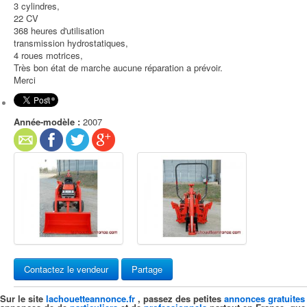
3 cylindres,
22 CV
368 heures d'utilisation
transmission hydrostatiques,
4 roues motrices,
Très bon état de marche aucune réparation a prévoir.
Merci
Année-modèle :
2007
Contactez le vendeur
Partage
Sur le site
lachouetteannonce.fr
, passez des petites
annonces gratuites