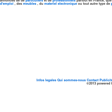
annonces de de
particuliers
et de
professionnels
partout en France, que
d'emploi
, des
meubles
, du
materiel electronique
ou tout autre type de
Infos legales
Qui sommes-nous
Contact
Publici
©2013 powered b