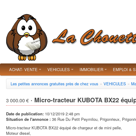
ACHAT- VENTE
VEHICULES
IMMOBILIER
EMPLOI & 
Les petites annonces gratuites près de chez vous
»
VEHICULES
»
Ma
· Micro-tracteur KUBOTA BX22 équi
3 000.00 €
Date de publication:
10/12/2019 2:48 pm
Situation de l'annonce :
36 Rue Du Petit Peymilou, Prigonrieux, Prigonr
Micro-tracteur KUBOTA BX22 équipé de chargeur et de mini pelle,
Moteur diesel,