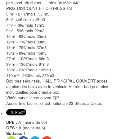
part, prof, étudiants.... Infos 0616521048
PRIX DISCOUNT ET DEGRESSIFS
3 m² - 27 €/mois 7.5 m3
6m²- 44€ /'mois 15m3
7m² - 49€/mois 17m3
9m² - 59€/mois 22m3
10m² - 63€/mois 25m3
12m² - 71€/mois 30m3
15m² - 79€/mois 37m3
18m² - 89€/mois 45m3
27m² - 108€/mois 68m3
39m² - 136€/mois 97m3
78m² - 210€/mois 195m3
110 m² - 260€/mois 275m3
Box très sécurisés, HALL PRINCIPAL COUVERT accès
au pied des boxs avec le véhicule.Entrée : badge et clés
individuelles pour chaque box.
Vidéo surveillance ouvert 7j/7.
Accès très facile : direct nationale 23 Situés à Corzé,
DPE :
A (moins de 50)
GES :
A (moins de 5)
Surface:
1