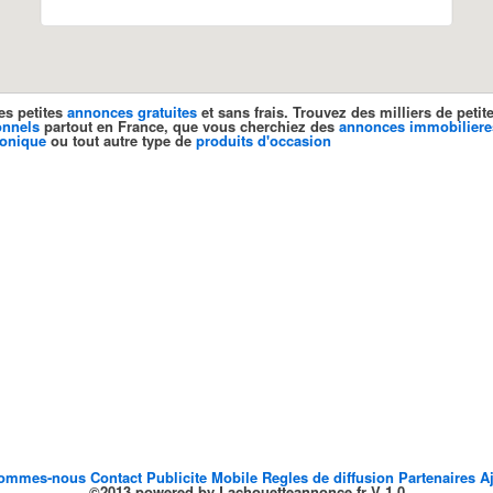
es petites
annonces gratuites
et sans frais. Trouvez des milliers de pet
onnels
partout en France, que vous cherchiez des
annonces immobiliere
ronique
ou tout autre type de
produits d'occasion
sommes-nous
Contact
Publicite
Mobile
Regles de diffusion
Partenaires
A
©2013 powered by Lachouetteannonce.fr V 1.0