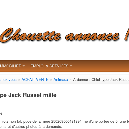
IMMOBILIER
EMPLOI & SERVICES
 chez vous
»
ACHAT- VENTE
»
Animaux
»
A donner : Chiot type Jack Russ
ype Jack Russel mâle
ce
hiots non lof, puce de la mère 250269500481394. né d'une portée de 5, une f
nts et d'autres photos à la demande.