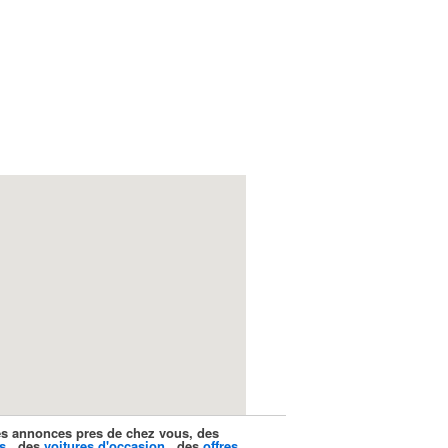
ites annonces pres de chez vous, des
s
, des
voitures d'occasion
, des
offres