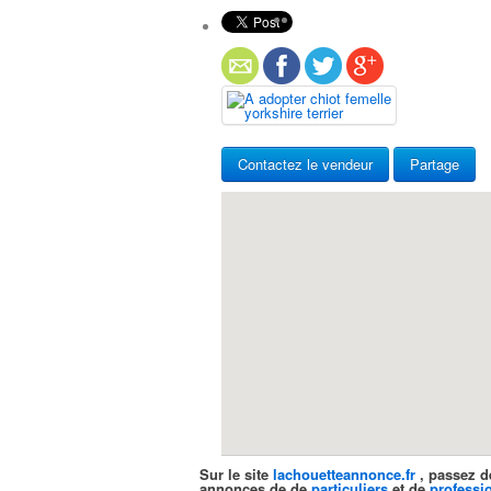
Contactez le vendeur
Partage
Sur le site
lachouetteannonce.fr
, passez d
annonces de de
particuliers
et de
professi