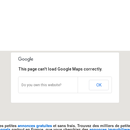
This page can't load Google Maps correctly.
OK
Do you own this website?
es petites
annonces gratuites
et sans frais. Trouvez des milliers de pet
onnels
partout en France, que vous cherchiez des
annonces immobiliere