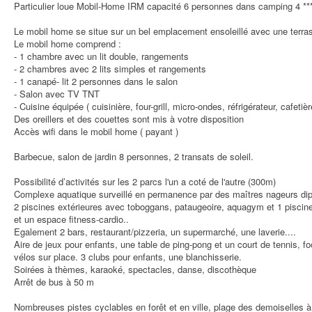
Particulier loue Mobil-Home IRM capacité 6 personnes dans camping 4 ***
Le mobil home se situe sur un bel emplacement ensoleillé avec une terra
Le mobil home comprend :
- 1 chambre avec un lit double, rangements
- 2 chambres avec 2 lits simples et rangements
- 1 canapé- lit 2 personnes dans le salon
- Salon avec TV TNT
- Cuisine équipée ( cuisinière, four-grill, micro-ondes, réfrigérateur, cafetière
Des oreillers et des couettes sont mis à votre disposition
Accès wifi dans le mobil home ( payant )
Barbecue, salon de jardin 8 personnes, 2 transats de soleil.
Possibilité d’activités sur les 2 parcs l'un a coté de l'autre (300m)
Complexe aquatique surveillé en permanence par des maîtres nageurs di
2 piscines extérieures avec toboggans, pataugeoire, aquagym et 1 pisci
et un espace fitness-cardio..
Egalement 2 bars, restaurant/pizzeria, un supermarché, une laverie....
Aire de jeux pour enfants, une table de ping-pong et un court de tennis, foot
vélos sur place. 3 clubs pour enfants, une blanchisserie.
Soirées à thèmes, karaoké, spectacles, danse, discothèque
Arrêt de bus à 50 m
Nombreuses pistes cyclables en forêt et en ville, plage des demoiselles à 