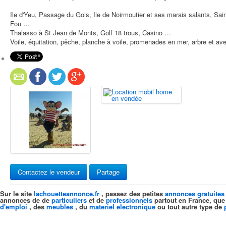
Ile d'Yeu, Passage du Gois, Ile de Noirmoutier et ses marais salants, Sain
Fou …
Thalasso à St Jean de Monts, Golf 18 trous, Casino …
Voile, équitation, pêche, planche à voile, promenades en mer, arbre et avent
Contactez le vendeur
Partage
Sur le site
lachouetteannonce.fr
, passez des petites
annonces gratuites
annonces de de
particuliers
et de
professionnels
partout en France, que
d'emploi
, des
meubles
, du
materiel electronique
ou tout autre type de