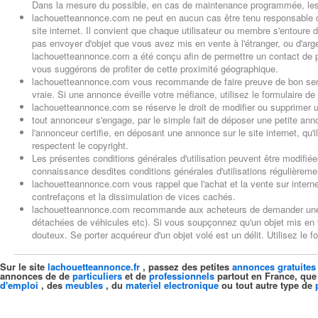
Dans la mesure du possible, en cas de maintenance programmée, les 
lachouetteannonce.com ne peut en aucun cas être tenu responsable 
site internet. Il convient que chaque utilisateur ou membre s'entoure
pas envoyer d'objet que vous avez mis en vente à l'étranger, ou d'arge
lachouetteannonce.com a été conçu afin de permettre un contact de pr
vous suggérons de profiter de cette proximité géographique.
lachouetteannonce.com vous recommande de faire preuve de bon sens : 
vraie. Si une annonce éveille votre méfiance, utilisez le formulaire de
lachouetteannonce.com se réserve le droit de modifier ou supprimer une 
tout annonceur s'engage, par le simple fait de déposer une petite anno
l'annonceur certifie, en déposant une annonce sur le site internet, qu'i
respectent le copyright.
Les présentes conditions générales d'utilisation peuvent être modifié
connaissance desdites conditions générales d'utilisations régulièreme
lachouetteannonce.com vous rappel que l'achat et la vente sur internet
contrefaçons et la dissimulation de vices cachés.
lachouetteannonce.com recommande aux acheteurs de demander une fac
détachées de véhicules etc). Si vous soupçonnez qu'un objet mis en ve
douteux. Se porter acquéreur d'un objet volé est un délit. Utilisez le 
Sur le site
lachouetteannonce.fr
, passez des petites
annonces gratuites
annonces de de
particuliers
et de
professionnels
partout en France, que
d'emploi
, des
meubles
, du
materiel electronique
ou tout autre type de